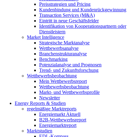
Preisstrategien und Pricing
Kundenbindung und Kundenrückgewinnung
Transaction Services (M&A)
Eintritt in neue Geschäftsfelder
Identifikation von Kooperationspartnern oder
Dienstleistern
Market Intelligence
Strategische Marktanalyse
Wettbewerbsanalyse
Branchenstrukturanalyse
Benchmarking
Potenzialanalyse und Prognosen
Trend- und Zukunftsforschung
Wettbewerbs­beobachtung
Mein Wettbewerbsreport
Wettbewerbsbeobachtung
Markt- und Wettbewerbsprofile
Newsletter
Energy Reports & Studien
regelmäßige Marktreports
Energiemarkt Aktuell
B2B-Wettbewerbsreport
Energiemarktreport
Marktstudien
EDL-Kompass