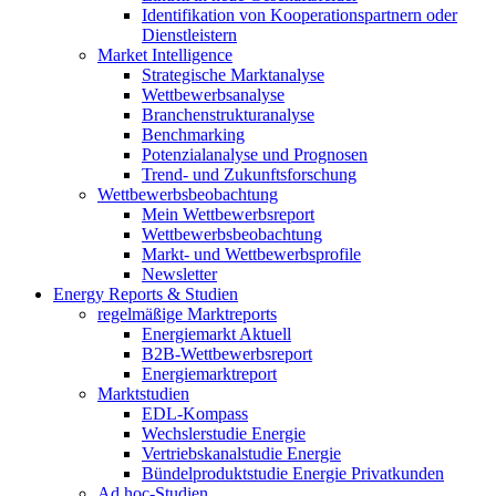
Identifikation von Kooperationspartnern oder
Dienstleistern
Market Intelligence
Strategische Marktanalyse
Wettbewerbsanalyse
Branchenstrukturanalyse
Benchmarking
Potenzialanalyse und Prognosen
Trend- und Zukunftsforschung
Wettbewerbs­beobachtung
Mein Wettbewerbsreport
Wettbewerbsbeobachtung
Markt- und Wettbewerbsprofile
Newsletter
Energy Reports & Studien
regelmäßige Marktreports
Energiemarkt Aktuell
B2B-Wettbewerbsreport
Energiemarktreport
Marktstudien
EDL-Kompass
Wechslerstudie Energie
Vertriebskanalstudie Energie
Bündelproduktstudie Energie Privatkunden
Ad hoc-Studien