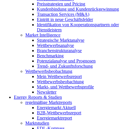
Preisstrategien und Pricing
Kundenbindung und Kundenrückgewinnung
Transaction Services (M&A)
Eintritt in neue Geschäftsfelder
Identifikation von Kooperationspartnern oder
Dienstleistern
Market Intelligence
Strategische Marktanalyse
Wettbewerbsanalyse
Branchenstrukturanalyse
Benchmarking
Potenzialanalyse und Prognosen
Trend- und Zukunftsforschung
Wettbewerbs­beobachtung
Mein Wettbewerbsreport
Wettbewerbsbeobachtung
Markt- und Wettbewerbsprofile
Newsletter
Energy Reports & Studien
regelmäßige Marktreports
Energiemarkt Aktuell
B2B-Wettbewerbsreport
Energiemarktreport
Marktstudien
EDL-Kompass