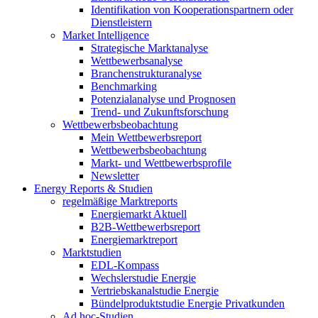
Identifikation von Kooperationspartnern oder
Dienstleistern
Market Intelligence
Strategische Marktanalyse
Wettbewerbsanalyse
Branchenstrukturanalyse
Benchmarking
Potenzialanalyse und Prognosen
Trend- und Zukunftsforschung
Wettbewerbs­beobachtung
Mein Wettbewerbsreport
Wettbewerbsbeobachtung
Markt- und Wettbewerbsprofile
Newsletter
Energy Reports & Studien
regelmäßige Marktreports
Energiemarkt Aktuell
B2B-Wettbewerbsreport
Energiemarktreport
Marktstudien
EDL-Kompass
Wechslerstudie Energie
Vertriebskanalstudie Energie
Bündelproduktstudie Energie Privatkunden
Ad hoc-Studien