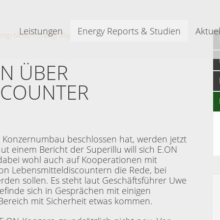
Leistungen
Energy Reports & Studien
Aktuel
ergy News
Energy Blog
Energy Blog-Beitrag
EN ÜBER
SCOUNTER
n Konzernumbau beschlossen hat, werden jetzt
aut einem Bericht der Superillu will sich E.ON
t dabei wohl auch auf Kooperationen mit
 von Lebensmitteldiscountern die Rede, bei
rden sollen. Es steht laut Geschäftsführer Uwe
efinde sich in Gesprächen mit einigen
ereich mit Sicherheit etwas kommen.