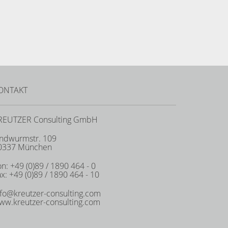
ONTAKT
REUTZER Consulting GmbH
indwurmstr. 109
0337 München
n: +49 (0)89 / 1890 464 - 0
x: +49 (0)89 / 1890 464 - 10
nfo@kreutzer-consulting.com
ww.kreutzer-consulting.com