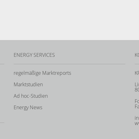
ENERGY SERVICES
K
regelmäßige Marktreports
K
Marktstudien
L
8
Ad hoc-Studien
Fo
Fa
Energy News
i
w