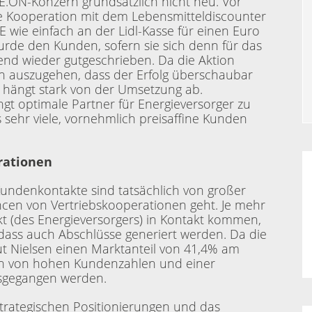
E.ON-Konzern grundsätzlich nicht neu. Vor
ne Kooperation mit dem Lebensmitteldiscounter
E wie einfach an der Lidl-Kasse für einen Euro
de den Kunden, sofern sie sich denn für das
end wieder gutgeschrieben. Da die Aktion
von auszugehen, dass der Erfolg überschaubar
 hängt stark von der Umsetzung ab.
gt optimale Partner für Energieversorger zu
s sehr viele, vornehmlich preisaffine Kunden
rationen
undenkontakte sind tatsächlich von großer
cen von Vertriebskooperationen geht. Je mehr
 (des Energieversorgers) in Kontakt kommen,
 dass auch Abschlüsse generiert werden. Da die
ut Nielsen einen Marktanteil von 41,4% am
n von hohen Kundenzahlen und einer
usgegangen werden.
 strategischen Positionierungen und das