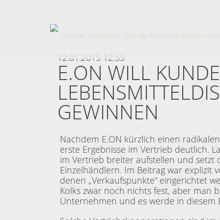
Kreutzer Consulting
Energy Reports & Studien
En
12.01.2015 12:53
E.ON WILL KUND
LEBENSMITTELDI
GEWINNEN
Nachdem E.ON kürzlich einen radikale
erste Ergebnisse im Vertrieb deutlich. L
im Vertrieb breiter aufstellen und setz
Einzelhändlern. Im Beitrag war explizit
denen „Verkaufspunkte“ eingerichtet we
Kolks zwar noch nichts fest, aber man b
Unternehmen und es werde in diesem B