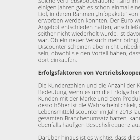
Solche Vertriebskooperationen sind im 
einigen Jahren gab es schon einmal ei
Lidl, in deren Rahmen „Infopakete“ von 
erworben werden konnten. Der Euro wur
Angebot entschieden hatten, anschließ
seither nicht wiederholt wurde, ist da
war. Ob ein neuer Versuch mehr bringt,
Discounter scheinen aber nicht unbedin
sein, obwohl sie den Vorteil haben, das
dort einkaufen.
Erfolgsfaktoren von Vertriebskoope
Die Kundenzahlen und die Anzahl der K
Bedeutung, wenn es um die Erfolgschan
Kunden mit der Marke und dem Produkt
desto höher ist die Wahrscheinlichkeit,
Lebensmitteldiscounter im Jahr 2013 la
gesamten Branchenumsatz hatten, kan
ebenfalls häufigen Besuchsfrequenz a
Darüber hinaus ist es wichtig, dass die